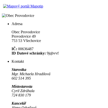
Adresa
Obec Provodovice
Provodovice 49
753 53 Všechovice
IČ:
00636487
ID Datové schránky:
9jqbvvf
Kontakt
Starostka
Mgr. Michaela Hradilová
602 514 395
Místostarosta
Cyril Zdráhala
724 830 179
Kancelář
Alena Odvršová