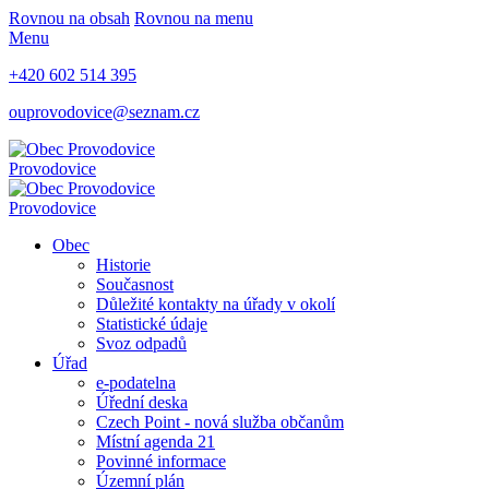
Rovnou na obsah
Rovnou na menu
Menu
+420 602 514 395
ouprovodovice@seznam.cz
Provodovice
Provodovice
Obec
Historie
Současnost
Důležité kontakty na úřady v okolí
Statistické údaje
Svoz odpadů
Úřad
e-podatelna
Úřední deska
Czech Point - nová služba občanům
Místní agenda 21
Povinné informace
Územní plán