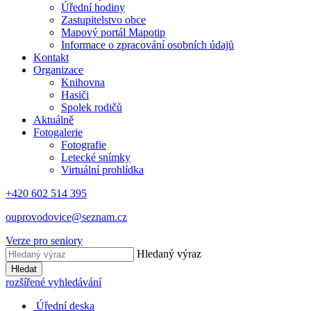
Úřední hodiny
Zastupitelstvo obce
Mapový portál Mapotip
Informace o zpracování osobních údajů
Kontakt
Organizace
Knihovna
Hasiči
Spolek rodičů
Aktuálně
Fotogalerie
Fotografie
Letecké snímky
Virtuální prohlídka
+420 602 514 395
ouprovodovice@seznam.cz
Verze pro seniory
Hledaný výraz
Hledat
rozšířené vyhledávání
Úřední deska