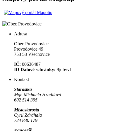
Adresa
Obec Provodovice
Provodovice 49
753 53 Všechovice
IČ:
00636487
ID Datové schránky:
9jqbvvf
Kontakt
Starostka
Mgr. Michaela Hradilová
602 514 395
Místostarosta
Cyril Zdráhala
724 830 179
Kancelář