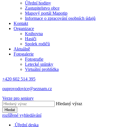
Úřední hodiny
Zastupitelstvo obce
Mapový portál Mapotip
Informace o zpracování osobních údajů
Kontakt
Organizace
Knihovna
Hasiči
Spolek rodičů
Aktuálně
Fotogalerie
Fotografie
Letecké snímky
Virtuální prohlídka
+420 602 514 395
ouprovodovice@seznam.cz
Verze pro seniory
Hledaný výraz
Hledat
rozšířené vyhledávání
Úřední deska