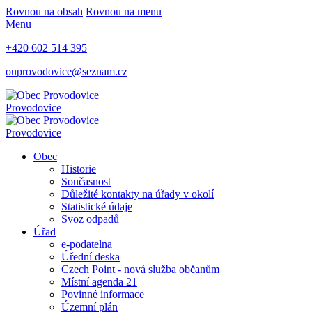
Rovnou na obsah
Rovnou na menu
Menu
+420 602 514 395
ouprovodovice@seznam.cz
Provodovice
Provodovice
Obec
Historie
Současnost
Důležité kontakty na úřady v okolí
Statistické údaje
Svoz odpadů
Úřad
e-podatelna
Úřední deska
Czech Point - nová služba občanům
Místní agenda 21
Povinné informace
Územní plán